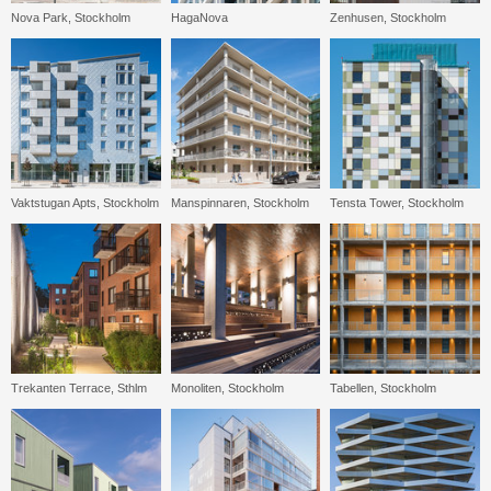
Nova Park, Stockholm
HagaNova
Zenhusen, Stockholm
Vaktstugan Apts, Stockholm
Manspinnaren, Stockholm
Tensta Tower, Stockholm
Trekanten Terrace, Sthlm
Monoliten, Stockholm
Tabellen, Stockholm